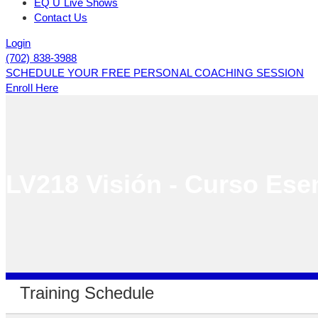
EQ U Live Shows
Contact Us
Login
(702) 838-3988
SCHEDULE YOUR FREE PERSONAL COACHING SESSION
Enroll Here
LV218 Visión - Curso Esen
Training Schedule