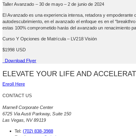
Taller Avanzado –
30
de
mayo
–
2
de
junio
de
2024
El Avanzado es una experiencia intensa, retadora y empoderante q
autodescubrimiento, en el avanzado el enfoque es en el “breakthro
estas 100% comprometido harás del avanzado un renacimiento para 
Curso Y Opciones de Matrícula – LV218 Visión
$1998 USD
Download Flyer
ELEVATE YOUR LIFE AND ACCELERA
Enroll Here
CONTACT US
Marnell Corporate Center
6725 Via Austi Parkway, Suite 150
Las Vegas, NV 89119
Tel:
(702) 838-3988