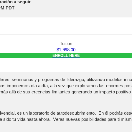
ración a seguir
PM PDT
Tuition
$
1,998.00
ENROLL HERE
lleres, seminarios y programas de liderazgo, utilizando modelos 
nos imponemos día a día, a la vez que exploramos las enormes posi
 más allá de sus creencias limitantes generando un impacto positivo e
vivencial, es un laboratorio de autodescubrimiento. En él podrás des
a sido tu vida hasta ahora. Veras nuevas posibilidades para ti mismo