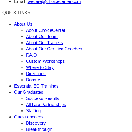
Email:
wecare@choicecenter.com
QUICK LINKS
About Us
About ChoiceCenter
About Our Team
About Our Trainers
About Our Certified Coaches
F.A.Q
Custom Workshops
Where to Stay
Directions
Donate
Essential EQ Trainings
Our Graduates
Success Results
Affiliate Partnerships
Staffing
Questionnaires
Discovery
Breakthrough