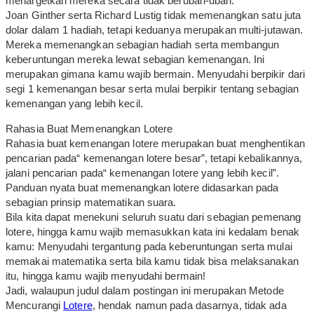
menargetkan mereka secara tidak berubah-ubah.
Joan Ginther serta Richard Lustig tidak memenangkan satu juta
dolar dalam 1 hadiah, tetapi keduanya merupakan multi-jutawan.
Mereka memenangkan sebagian hadiah serta membangun
keberuntungan mereka lewat sebagian kemenangan. Ini
merupakan gimana kamu wajib bermain. Menyudahi berpikir dari
segi 1 kemenangan besar serta mulai berpikir tentang sebagian
kemenangan yang lebih kecil.
Rahasia Buat Memenangkan Lotere
Rahasia buat kemenangan lotere merupakan buat menghentikan
pencarian pada“ kemenangan lotere besar”, tetapi kebalikannya,
jalani pencarian pada“ kemenangan lotere yang lebih kecil”.
Panduan nyata buat memenangkan lotere didasarkan pada
sebagian prinsip matematikan suara.
Bila kita dapat menekuni seluruh suatu dari sebagian pemenang
lotere, hingga kamu wajib memasukkan kata ini kedalam benak
kamu: Menyudahi tergantung pada keberuntungan serta mulai
memakai matematika serta bila kamu tidak bisa melaksanakan
itu, hingga kamu wajib menyudahi bermain!
Jadi, walaupun judul dalam postingan ini merupakan Metode
Mencurangi
Lotere
, hendak namun pada dasarnya, tidak ada