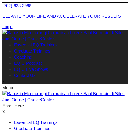
(702) 838-3988
ELEVATE YOUR LIFE AND ACCELERATE YOUR RESULTS
Login
Essential EQ Trainings
Graduate Trainings
Coaching
EQ U Podcast
EQ U Live Shows
Contact Us
Menu
Enroll Here
X
Essential EQ Trainings
Graduate Trainings