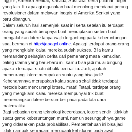
Inggris, Amerika Serikat, Kanada, Australia, serta puluhan negeri
yang lain. Itu apalagi digunakan buat menolong mendanai perang
revolusioner dalam melawan Inggris di Amerika Serikat yang
baru dibangun.
Dalam seluruh hari semenjak saat ini serta setelah itu terdapat
orang yang sudah berupaya buat menciptakan sistem buat
mengalahkan lotere tanpa wajib tergantung pada keberuntungan
saat bermain di
http://jasagol.online
. Apalagi terdapat orang-orang
yang mengklaim kalau mereka sudah sukses. Bila kamu
memandang sebagian cerita dari pemenang masa kemudian,
paling utama yang baru-baru ini, kamu bisa jadi mulai bingung
apakah terdapat suatu dibalik perihal itu. Jadi, apakah
mencurangi lotere merupakan suatu yang bisa jadi?
Kebenarannya merupakan kalau sama sekali tidak terdapat
metode buat mencurangi lotere.. maaf! Tetapi, terdapat orang
yang mengklaim kalau mereka mempunyai trik buat
memenangkan lotere bersumber pada pada tata cara
matematika.
Bagi sebagian orang teknologi kecerdasan, lotere sendiri tidaklah
suatu game keberuntungan murni, namun sesungguhnya game
yang didasarkan pada probabilitas. Pemberitahuan ini bisa jadi
tidak nampak semacam mengganti kehidupan pada awal