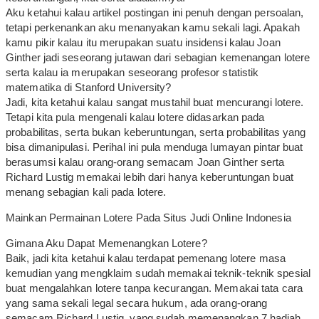
Aku ketahui kalau artikel postingan ini penuh dengan persoalan,
tetapi perkenankan aku menanyakan kamu sekali lagi. Apakah
kamu pikir kalau itu merupakan suatu insidensi kalau Joan
Ginther jadi seseorang jutawan dari sebagian kemenangan lotere
serta kalau ia merupakan seseorang profesor statistik
matematika di Stanford University?
Jadi, kita ketahui kalau sangat mustahil buat mencurangi lotere.
Tetapi kita pula mengenali kalau lotere didasarkan pada
probabilitas, serta bukan keberuntungan, serta probabilitas yang
bisa dimanipulasi. Perihal ini pula menduga lumayan pintar buat
berasumsi kalau orang-orang semacam Joan Ginther serta
Richard Lustig memakai lebih dari hanya keberuntungan buat
menang sebagian kali pada lotere.
Mainkan Permainan Lotere Pada Situs Judi Online Indonesia
Gimana Aku Dapat Memenangkan Lotere?
Baik, jadi kita ketahui kalau terdapat pemenang lotere masa
kemudian yang mengklaim sudah memakai teknik-teknik spesial
buat mengalahkan lotere tanpa kecurangan. Memakai tata cara
yang sama sekali legal secara hukum, ada orang-orang
semacam Richard Lustig, yang sudah memenangkan 7 hadiah